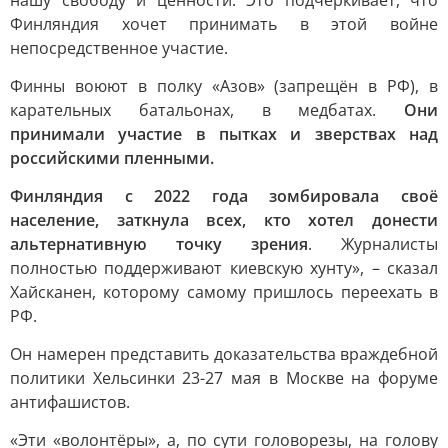
нашу свободу и ценности. Это подчеркивает, что
Финляндия хочет принимать в этой войне
непосредственное участие.
Финны воюют в полку «Азов» (запрещён в РФ), в
карательных батальонах, в медбатах.
Они
принимали участие в пытках и зверствах над
российскими пленными.
Финляндия с 2022 года зомбировала своё
население, заткнула всех, кто хотел донести
альтернативную точку зрения
. Журналисты
полностью поддерживают киевскую хунту», – сказал
Хайсканен, которому самому пришлось переехать в
РФ.
Он намерен представить доказательства враждебной
политики Хельсинки 23-27 мая в Москве на форуме
антифашистов.
«Эти «волонтёры», а, по сути головорезы, на голову