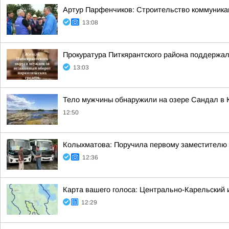
Артур Парфенчиков: Строительство коммуника
13:08
Прокуратура Питкярантского района поддержал
13:03
Тело мужчины обнаружили на озере Сандал в 
12:50
Колыхматова: Поручила первому заместителю
12:36
Карта вашего голоса: Центрально-Карельский 
12:29