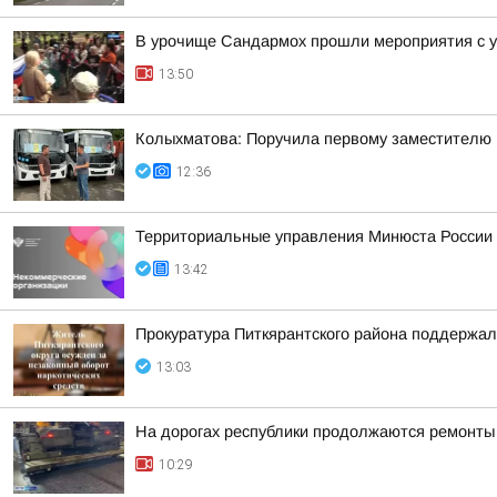
В урочище Сандармох прошли мероприятия с у
13:50
Колыхматова: Поручила первому заместителю
12:36
Территориальные управления Минюста России 
13:42
Прокуратура Питкярантского района поддержал
13:03
На дорогах республики продолжаются ремонты
10:29