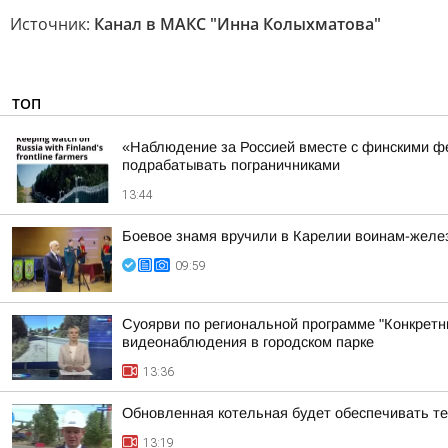
Источник:
Канал в МАКС "Инна Колыхматова"
ТОП
«Наблюдение за Россией вместе с финскими фе
подрабатывать пограничниками
13:44
Боевое знамя вручили в Карелии воинам-жел
09:59
Суоярви по региональной программе "Конкретн
видеонаблюдения в городском парке
13:36
Обновленная котельная будет обеспечивать т
13:19