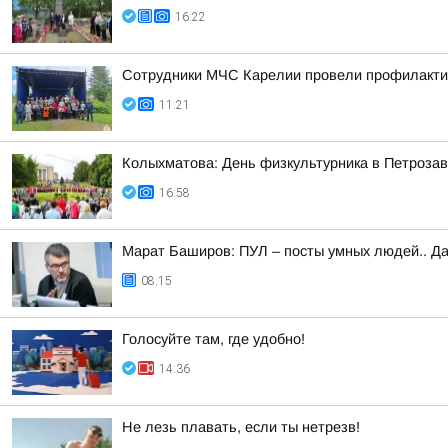
16:22
Сотрудники МЧС Карелии провели профилакти
11:21
Колыхматова: День физкультурника в Петрозав
16:58
Марат Баширов: ПУЛ – посты умных людей.. Да
08:15
Голосуйте там, где удобно!
14:36
Не лезь плавать, если ты нетрезв!