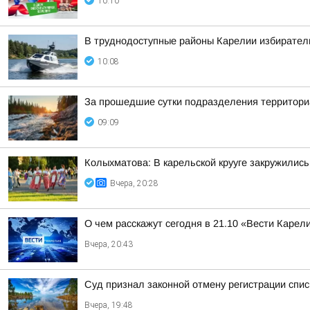
10:10
В труднодоступные районы Карелии избирател
10:08
За прошедшие сутки подразделения территориа
09:09
Колыхматова: В карельской крууге закружились
Вчера, 20:28
О чем расскажут сегодня в 21.10 «Вести Карел
Вчера, 20:43
Суд признал законной отмену регистрации спис
Вчера, 19:48