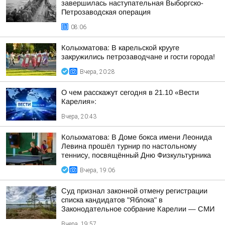
завершилась наступательная Выборгско-
Петрозаводская операция
08:06
Колыхматова: В карельской крууге
закружились петрозаводчане и гости города!
Вчера, 20:28
О чем расскажут сегодня в 21.10 «Вести
Карелия»:
Вчера, 20:43
Колыхматова: В Доме бокса имени Леонида
Левина прошёл турнир по настольному
теннису, посвящённый Дню Физкультурника
Вчера, 19:06
Суд признал законной отмену регистрации
списка кандидатов "Яблока" в
Законодательное собрание Карелии — СМИ
Вчера, 19:57