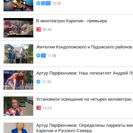
10:05
В кинотеатрах Карелии - премьера
09:49
Жителям Кондопожского и Пудожского районов
11:08
Артур Парфенчиков: Наш легкоатлет Андрей Л
12:30
Установили освещение на четырех километрах 
14:20
Артур Парфенчиков: Определены лауреаты ежег
Карелии и Русского Севера