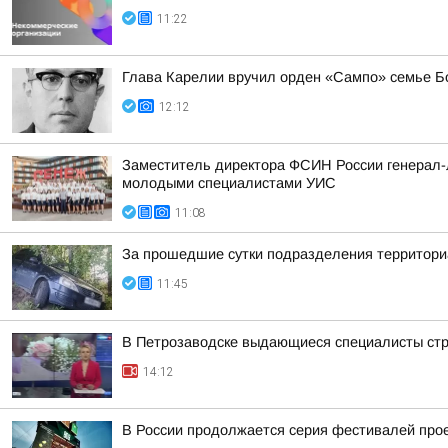
11:22
Глава Карелии вручил орден «Сампо» семье Б
12:12
Заместитель директора ФСИН России генерал-л
молодыми специалистами УИС
11:08
За прошедшие сутки подразделения территориа
11:45
В Петрозаводске выдающиеся специалисты стро
14:12
В России продолжается серия фестивалей проек