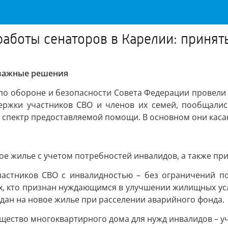
работы сенаторов в Карелии: приня
 важные решения
а по обороне и безопасности Совета Федерации провели
ржки участников СВО и членов их семей, пообщалис
 спектр предоставляемой помощи. В основном они кас
ое жилье с учетом потребностей инвалидов, а также при
астников СВО с инвалидностью – без ограничений по
ех, кто признан нуждающимся в улучшении жилищных ус
дан на новое жилье при расселении аварийного фонда.
ество многоквартирного дома для нужд инвалидов – уча