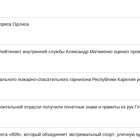
ориса Одлиса
ейтенант внутренней службы Александр Матвеенко оценил проек
льного пожарно-спасательного гарнизона Республики Карелия р
ительной отрасли получили почетные знаки и грамоты из рук Г
та «809», который объединяет экстремальный спорт, уличную ку