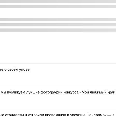
те о своём улове
00 мы публикуем лучшие фотографии конкурса «Мой любимый край
е стандарты и устроили провокацию в урочище Сандармох — в ме