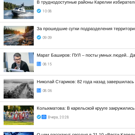
В труднодоступные районы Карелии избирател
10:08
За прошедшие сутки подразделения территориа
09:09
Марат Баширов: ПУЛ – посты умных людей.. Да
08:15
Николай Стариков: 82 года назад завершилась
08:06
Колыхматова: В карельской крууге закружились
Вчера, 20:28
О чем расскажут сегодня в 21.10 «Вести Карел