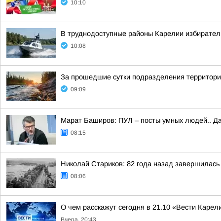
10:10
В труднодоступные районы Карелии избирател
10:08
За прошедшие сутки подразделения территориа
09:09
Марат Баширов: ПУЛ – посты умных людей.. Да
08:15
Николай Стариков: 82 года назад завершилась
08:06
О чем расскажут сегодня в 21.10 «Вести Карел
Вчера, 20:43