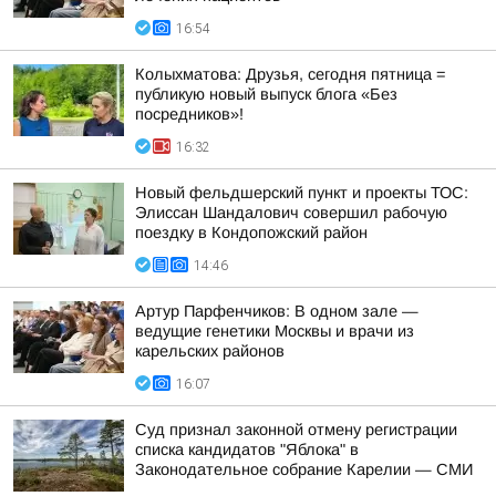
16:54
Колыхматова: Друзья, сегодня пятница =
публикую новый выпуск блога «Без
посредников»!
16:32
Новый фельдшерский пункт и проекты ТОС:
Элиссан Шандалович совершил рабочую
поездку в Кондопожский район
14:46
Артур Парфенчиков: В одном зале —
ведущие генетики Москвы и врачи из
карельских районов
16:07
Суд признал законной отмену регистрации
списка кандидатов "Яблока" в
Законодательное собрание Карелии — СМИ