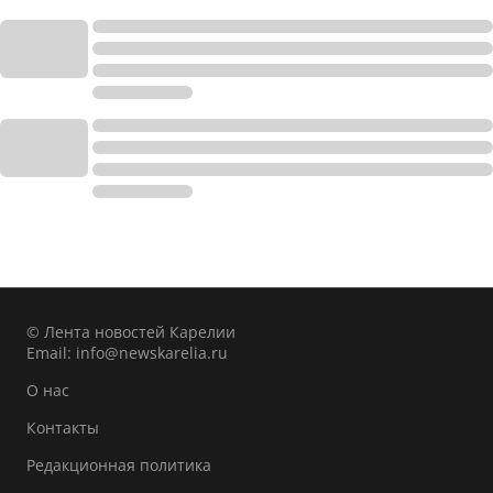
© Лента новостей Карелии
Email:
info@newskarelia.ru
О нас
Контакты
Редакционная политика