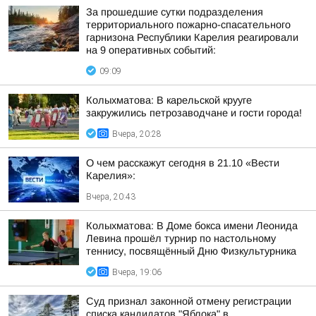
За прошедшие сутки подразделения
территориального пожарно-спасательного
гарнизона Республики Карелия реагировали
на 9 оперативных событий:
09:09
Колыхматова: В карельской крууге
закружились петрозаводчане и гости города!
Вчера, 20:28
О чем расскажут сегодня в 21.10 «Вести
Карелия»:
Вчера, 20:43
Колыхматова: В Доме бокса имени Леонида
Левина прошёл турнир по настольному
теннису, посвящённый Дню Физкультурника
Вчера, 19:06
Суд признал законной отмену регистрации
списка кандидатов "Яблока" в