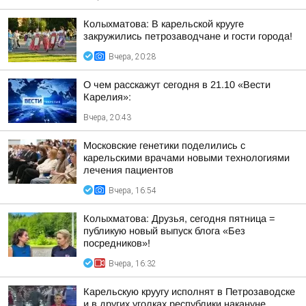
Колыхматова: В карельской крууге
закружились петрозаводчане и гости города!
Вчера, 20:28
О чем расскажут сегодня в 21.10 «Вести
Карелия»:
Вчера, 20:43
Московские генетики поделились с
карельскими врачами новыми технологиями
лечения пациентов
Вчера, 16:54
Колыхматова: Друзья, сегодня пятница =
публикую новый выпуск блога «Без
посредников»!
Вчера, 16:32
Карельскую круугу исполнят в Петрозаводске
и в других уголках республики накануне