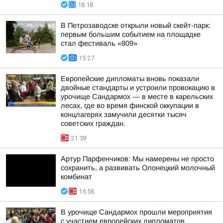
18:18
В Петрозаводске открыли новый скейт-парк:
первым большим событием на площадке
стал фестиваль «809»
15:27
Европейские дипломаты вновь показали
двойные стандарты и устроили провокацию в
урочище Сандармох — в месте в карельских
лесах, где во время финской оккупации в
концлагерях замучили десятки тысяч
советских граждан.
21:39
Артур Парфенчиков: Мы намерены не просто
сохранить, а развивать Олонецкий молочный
комбинат
16:58
В урочище Сандармох прошли мероприятия
с участием европейских дипломатов