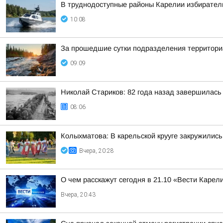
В труднодоступные районы Карелии избирател
10:08
За прошедшие сутки подразделения территориа
09:09
Николай Стариков: 82 года назад завершилась
08:06
Колыхматова: В карельской крууге закружились
Вчера, 20:28
О чем расскажут сегодня в 21.10 «Вести Карел
Вчера, 20:43