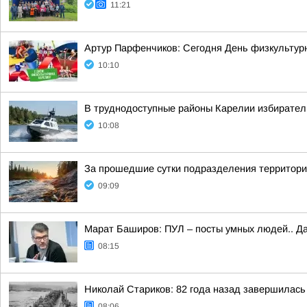
11:21
Артур Парфенчиков: Сегодня День физкультурн
10:10
В труднодоступные районы Карелии избирател
10:08
За прошедшие сутки подразделения территориа
09:09
Марат Баширов: ПУЛ – посты умных людей.. Да
08:15
Николай Стариков: 82 года назад завершилась
08:06