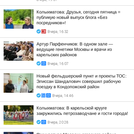
Колыхматова: Друзья, сегодня пятница =
публикую новый выпуск блога «Без
посредников»!
Вчера, 16:32
Артур Парфенчиков: В одном зале —
ведущие генетики Москвы и врачи из
карельских районов
Вчера, 16:07
Новый фельдшерский пункт и проекты ТОС:
Элиссан Шандалович совершил рабочую
поездку в Кондопожский район
Вчера, 14:46
Колыхматова: В карельской крууге
закружились петрозаводчане и гости города!
Вчера, 20:28