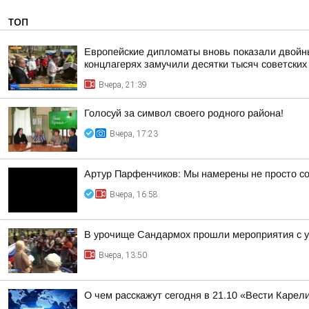
ТОП
Европейские дипломаты вновь показали двойны
концлагерях замучили десятки тысяч советских
Вчера, 21:39
Голосуй за символ своего родного района!
Вчера, 17:23
Артур Парфенчиков: Мы намерены не просто со
Вчера, 16:58
В урочище Сандармох прошли мероприятия с у
Вчера, 13:50
О чем расскажут сегодня в 21.10 «Вести Карел