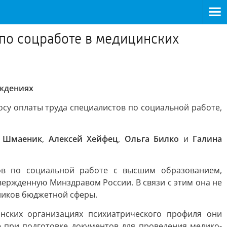
по соцработе в медицинских
еждениях
су оплаты труда специалистов по социальной работе,
а Шмаеник
,
Алексей Хейфец
,
Ольга Билко
и
Галина
ов по социальной работе с высшим образованием,
вержденную Минздравом России. В связи с этим она не
ников бюджетной сферы.
нских организациях психиатрического профиля они
 при подготовке документов для проведения медико-