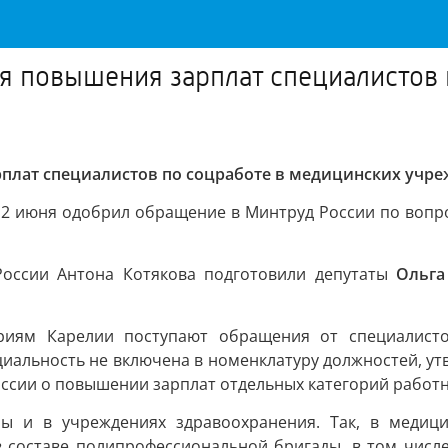
я повышения зарплат специалистов 
плат специалистов по соцработе в медицинских учр
2 июня одобрил обращение в Минтруд России по вопро
России Антона Котякова подготовили депутаты
Ольг
тариям Карелии поступают обращения от специалист
циальность не включена в номенклатуру должностей, ут
России о повышении зарплат отдельных категорий работ
ы и в учреждениях здравоохранения. Так, в медици
 составе полипрофессиональной бригады, в том числе