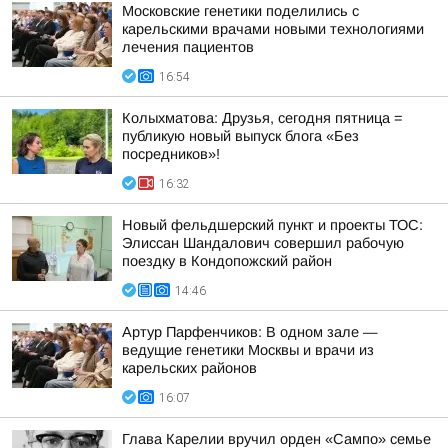
Московские генетики поделились с
карельскими врачами новыми технологиями
лечения пациентов
16:54
Колыхматова: Друзья, сегодня пятница =
публикую новый выпуск блога «Без
посредников»!
16:32
Новый фельдшерский пункт и проекты ТОС:
Элиссан Шандалович совершил рабочую
поездку в Кондопожский район
14:46
Артур Парфенчиков: В одном зале —
ведущие генетики Москвы и врачи из
карельских районов
16:07
Глава Карелии вручил орден «Сампо» семье