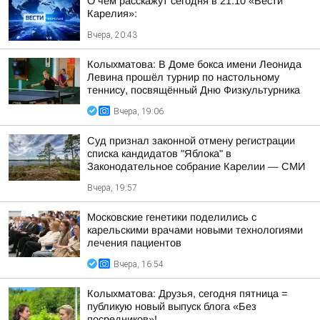
О чем расскажут сегодня в 21.10 «Вести
Карелия»:
Вчера, 20:43
Колыхматова: В Доме бокса имени Леонида
Левина прошёл турнир по настольному
теннису, посвящённый Дню Физкультурника
Вчера, 19:06
Суд признал законной отмену регистрации
списка кандидатов "Яблока" в
Законодательное собрание Карелии — СМИ
Вчера, 19:57
Московские генетики поделились с
карельскими врачами новыми технологиями
лечения пациентов
Вчера, 16:54
Колыхматова: Друзья, сегодня пятница =
публикую новый выпуск блога «Без
посредников»!