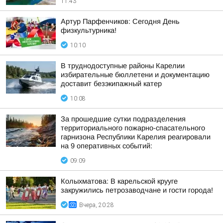
11:43
Артур Парфенчиков: Сегодня День
физкультурника!
10:10
В труднодоступные районы Карелии
избирательные бюллетени и документацию
доставит безэкипажный катер
10:08
За прошедшие сутки подразделения
территориального пожарно-спасательного
гарнизона Республики Карелия реагировали
на 9 оперативных событий:
09:09
Колыхматова: В карельской крууге
закружились петрозаводчане и гости города!
Вчера, 20:28