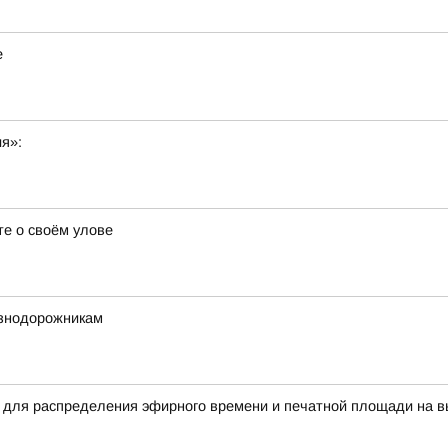
е
ия»:
е о своём улове
езнодорожникам
 для распределения эфирного времени и печатной площади на в