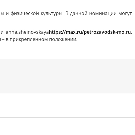
ы и физической культуры. В данной номинации могут
и anna.sheinovskaya
https://max.ru/petrozavodsk-mo.ru
.
и – в прикрепленном положении.