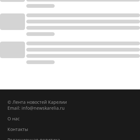
© Лента новостей Карелии
Email:
info@newskarelia.ru
О нас
Контакты
Редакционная политика