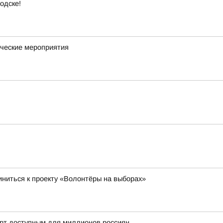
одске!
ческие мероприятия
ниться к проекту «Волонтёры на выборах»
орт доступным для миллионов россиян