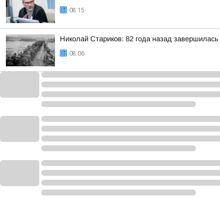
08:15
Николай Стариков: 82 года назад завершилась
08:06