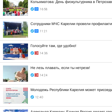
Колыхматова: День физкультурника в Петрозав
16:58
Сотрудники МЧС Карелии провели профилакти
11:21
Голосуйте там, где удобно!
14:36
Не лезь плавать, если ты нетрезв!
14:24
Молодежь Республики Карелия может присоеди
12:40
Александр Карелин: Единая Россия делает сп