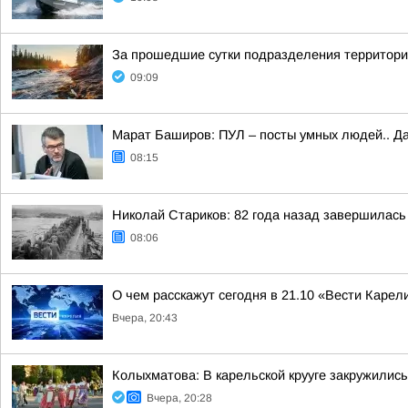
За прошедшие сутки подразделения территориа
09:09
Марат Баширов: ПУЛ – посты умных людей.. Да
08:15
Николай Стариков: 82 года назад завершилась
08:06
О чем расскажут сегодня в 21.10 «Вести Карел
Вчера, 20:43
Колыхматова: В карельской крууге закружились
Вчера, 20:28