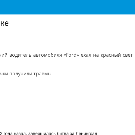
ске
ний водитель автомобиля «Ford» ехал на красный свет
очки получили травмы.
82 года назад, завершилась битва за Ленинград