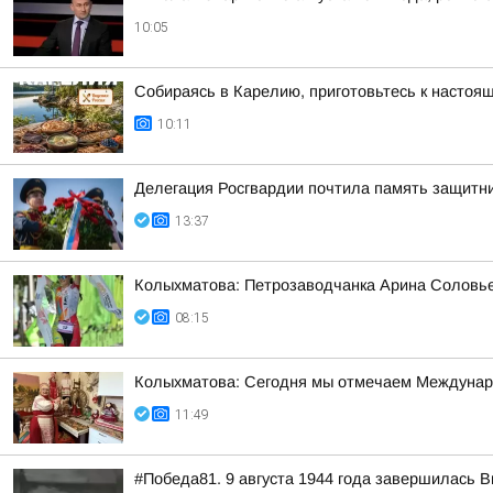
10:05
Собираясь в Карелию, приготовьтесь к настоя
10:11
Делегация Росгвардии почтила память защитн
13:37
Колыхматова: Петрозаводчанка Арина Соловьев
08:15
Колыхматова: Сегодня мы отмечаем Междунар
11:49
#Победа81. 9 августа 1944 года завершилась 