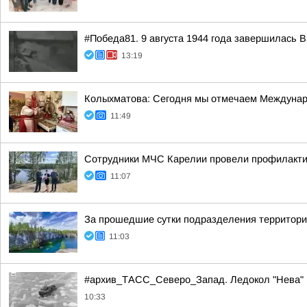
#Победа81. 9 августа 1944 года завершилась 
13:19
Колыхматова: Сегодня мы отмечаем Междунар
11:49
Сотрудники МЧС Карелии провели профилактич
11:07
За прошедшие сутки подразделения территориа
11:03
#архив_ТАСС_Северо_Запад. Ледокол "Нева" в
10:33