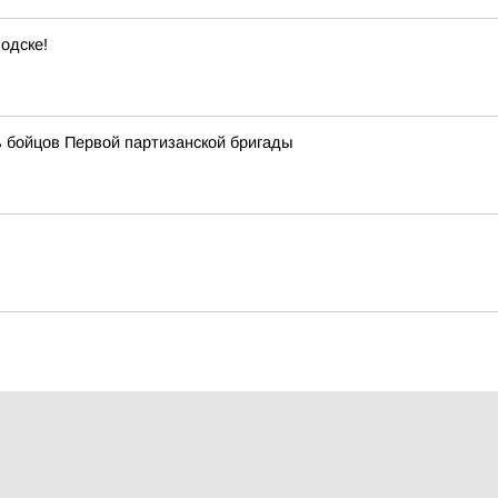
одске!
 бойцов Первой партизанской бригады
ниться к проекту «Волонтёры на выборах»