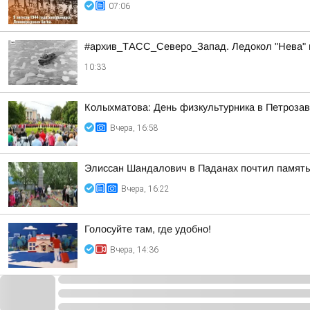
07:06
#архив_ТАСС_Северо_Запад. Ледокол "Нева" в
10:33
Колыхматова: День физкультурника в Петрозав
Вчера, 16:58
Элиссан Шандалович в Паданах почтил память
Вчера, 16:22
Голосуйте там, где удобно!
Вчера, 14:36