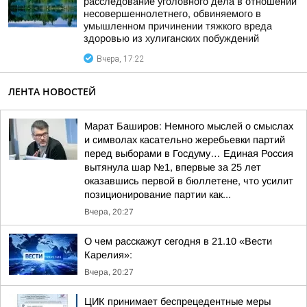
расследование уголовного дела в отношении
несовершеннолетнего, обвиняемого в
умышленном причинении тяжкого вреда
здоровью из хулиганских побуждений
Вчера, 17:22
ЛЕНТА НОВОСТЕЙ
Марат Баширов: Немного мыслей о смыслах
и символах касательно жеребьевки партий
перед выборами в Госдуму… Единая Россия
вытянула шар №1, впервые за 25 лет
оказавшись первой в бюллетене, что усилит
позиционирование партии как...
Вчера, 20:27
О чем расскажут сегодня в 21.10 «Вести
Карелия»:
Вчера, 20:27
ЦИК принимает беспрецедентные меры