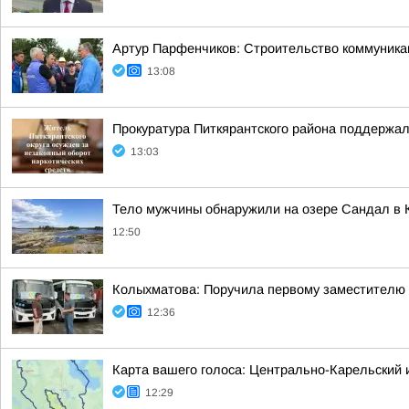
Артур Парфенчиков: Строительство коммуника
13:08
Прокуратура Питкярантского района поддержал
13:03
Тело мужчины обнаружили на озере Сандал в 
12:50
Колыхматова: Поручила первому заместителю
12:36
Карта вашего голоса: Центрально-Карельский 
12:29