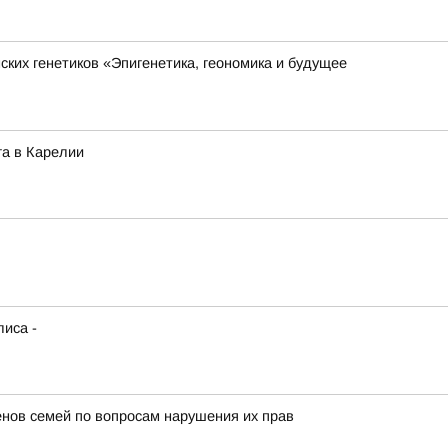
ких генетиков «Эпигенетика, геономика и будущее
га в Карелии
иса -
енов семей по вопросам нарушения их прав