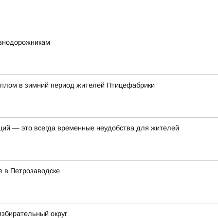
езнодорожникам
еплом в зимний период жителей Птицефабрики
ций — это всегда временные неудобства для жителей
е в Петрозаводске
избирательный округ