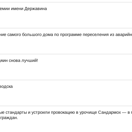
ремии имени Державина
ение самого большого дома по программе переселения из аварий
укин снова лучший!
водска
е стандарты и устроили провокацию в урочище Сандармох — в ме
 граждан.