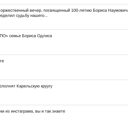
торжественный вечер, посвященный 100-летию Бориса Наумовича
еделил судьбу нашего...
МПО» семье Бориса Одлиса
те
сполнят Карельскую круугу
и из инстаграма, вы и так знаете