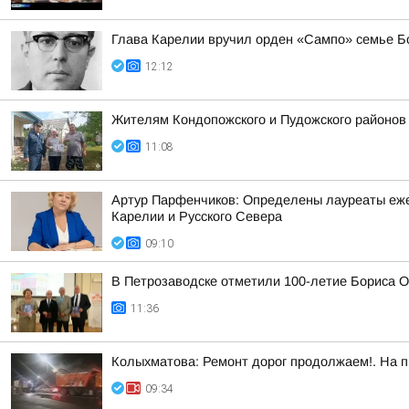
Глава Карелии вручил орден «Сампо» семье Б
12:12
Жителям Кондопожского и Пудожского районов
11:08
Артур Парфенчиков: Определены лауреаты ежег
Карелии и Русского Севера
09:10
В Петрозаводске отметили 100-летие Бориса 
11:36
Колыхматова: Ремонт дорог продолжаем!. На п
09:34