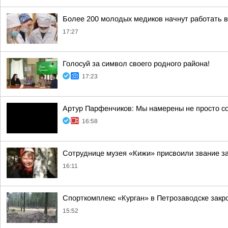
Более 200 молодых медиков начнут работать 
17:27
Голосуй за символ своего родного района!
17:23
Артур Парфенчиков: Мы намерены не просто с
16:58
Сотруднице музея «Кижи» присвоили звание за
16:11
Спорткомплекс «Курган» в Петрозаводске закро
15:52