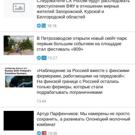
Следователи СК России будут расследовать
преступления ВФУ в отношении мирных
жителей Запорожской, Курской и
Белгородской областей
18:18
В Петрозаводске открыли новый скейт-парк:
первым большим событием на площадке
стал фестиваль «809»
15:27
«Наблюдение за Россией вместе с финскими
фермерами, работающими на передовой»:
На финской границе с Россией остались
только фермеры, которые стали
подрабатывать пограничниками
13:44
Артур Парфенчиков: Мы намерены не просто
сохранить, а развивать Олонецкий молочный
комбинат
16:58