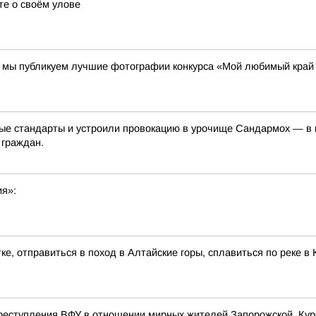
те о своём улове
00 мы публикуем лучшие фотографии конкурса «Мой любимый край
е стандарты и устроили провокацию в урочище Сандармох — в ме
 граждан.
ия»:
ке, отправиться в поход в Алтайские горы, сплавиться по реке 
реступления ВФУ в отношении мирных жителей Запорожской, Курс