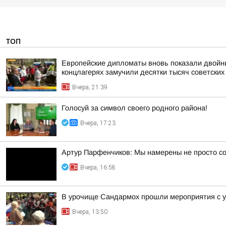
ТОП
Европейские дипломаты вновь показали двойны
концлагерях замучили десятки тысяч советских
Вчера, 21:39
Голосуй за символ своего родного района!
Вчера, 17:23
Артур Парфенчиков: Мы намерены не просто со
Вчера, 16:58
В урочище Сандармох прошли мероприятия с у
Вчера, 13:50