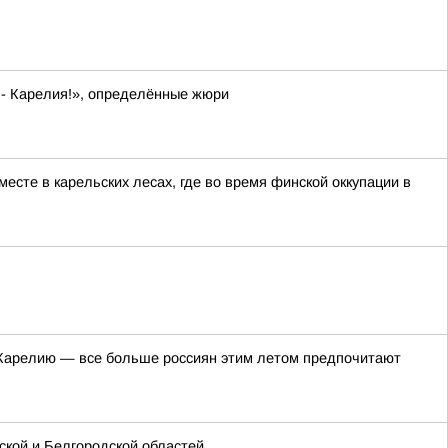
 - Карелия!», определённые жюри
сте в карельских лесах, где во время финской оккупации в
в Карелию — все больше россиян этим летом предпочитают
кой и Белгородской областей