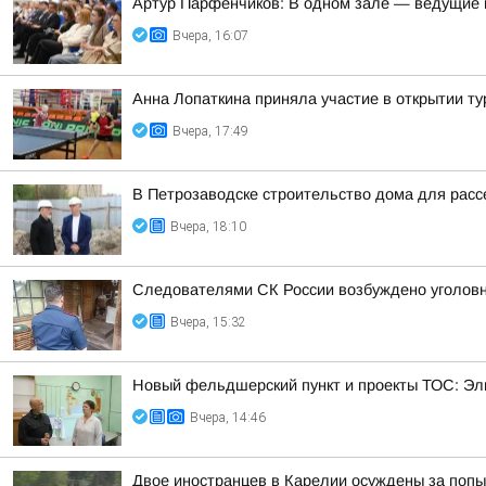
Артур Парфенчиков: В одном зале — ведущие г
Вчера, 16:07
Анна Лопаткина приняла участие в открытии ту
Вчера, 17:49
В Петрозаводске строительство дома для расс
Вчера, 18:10
Следователями СК России возбуждено уголовно
Вчера, 15:32
Новый фельдшерский пункт и проекты ТОС: Эл
Вчера, 14:46
Двое иностранцев в Карелии осуждены за попы