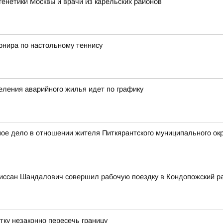
енетики Москвы и врачи из карельских районов
рнира по настольному теннису
еления аварийного жилья идет по графику
е дело в отношении жителя Питкярантского муниципального окру
иссан Шандалович совершил рабочую поездку в Кондопожский р
тку незаконно пересечь границу