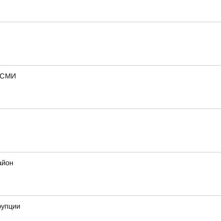
— СМИ
айон
рупции