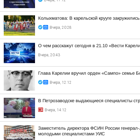
Вчера, 17:12
Колыхматова: В карельской крууге закружились
Вчера, 20:28
О чем расскажут сегодня в 21.10 «Вести Карел
Вчера, 20:43
Глава Карелии вручил орден «Сампо» семье Б
Вчера, 12:12
В Петрозаводске выдающиеся специалисты стро
Вчера, 14:12
Заместитель директора ФСИН России генерал-л
молодыми специалистами УИС