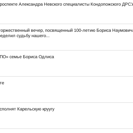
роспекте Александра Невского специалисты Кондопожского ДРСУ
торжественный вечер, посвященный 100-летию Бориса Наумовича
еделил судьбу нашего...
МПО» семье Бориса Одлиса
те
сполнят Карельскую круугу