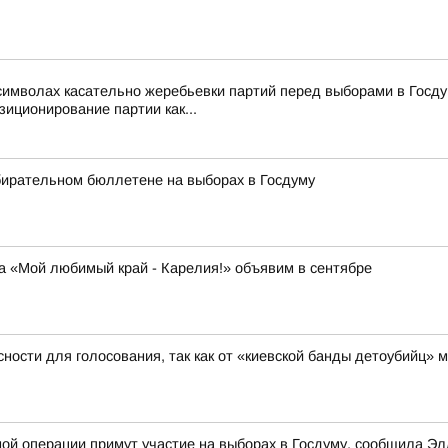
символах касательно жеребьевки партий перед выборами в Госд
зиционирование партии как...
бирательном бюллетене на выборах в Госдуму
а «Мой любимый край - Карелия!» объявим в сентябре
ости для голосования, так как от «киевской банды детоубийц»
ной операции примут участие на выборах в Госдуму, сообщила 