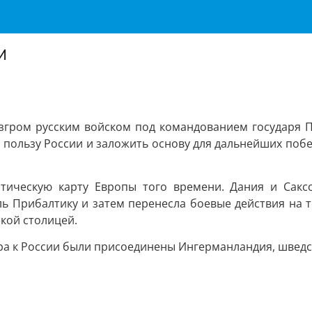
и
згром русским войском под командованием государя П
пользу России и заложить основу для дальнейших побед
тическую карту Европы того времени. Дания и Сакс
ль Прибалтику и затем перенесла боевые действия на
ской столицей.
ра к России были присоединены Ингерманландия, шведск