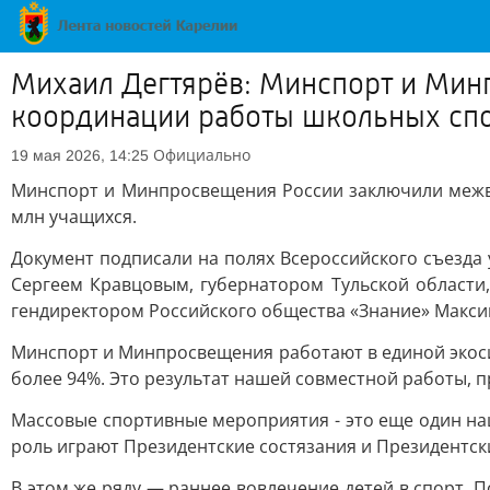
Михаил Дегтярёв: Минспорт и Мин
координации работы школьных спор
Официально
19 мая 2026, 14:25
Минспорт и Минпросвещения России заключили межве
млн учащихся.
Документ подписали на полях Всероссийского съезда 
Сергеем Кравцовым, губернатором Тульской област
гендиректором Российского общества «Знание» Макси
Минспорт и Минпросвещения работают в единой экоси
более 94%. Это результат нашей совместной работы, п
Массовые спортивные мероприятия - это еще один на
роль играют Президентские состязания и Президентск
В этом же ряду — раннее вовлечение детей в спорт. 