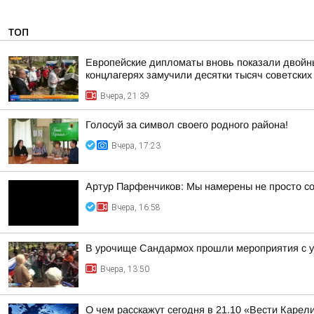
ТОП
Европейские дипломаты вновь показали двойны
концлагерях замучили десятки тысяч советских
Вчера, 21:39
Голосуй за символ своего родного района!
Вчера, 17:23
Артур Парфенчиков: Мы намерены не просто со
Вчера, 16:58
В урочище Сандармох прошли мероприятия с у
Вчера, 13:50
О чем расскажут сегодня в 21.10 «Вести Карел