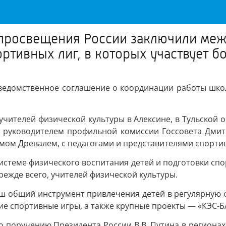
просвещения России заключили меж
тивных лиг, в которых участвует бо
домственное соглашение о координации работы школьн
учителей физической культуры в Алексине, в Тульской 
и, руководителем профильной комиссии Госсовета Дми
мом Древалем, с педагогами и представителями спорти
стеме физического воспитания детей и подготовки спо
режде всего, учителей физической культуры.
ш общий инструмент привлечения детей в регулярную 
ие спортивные игры, а также крупные проекты — «КЭС-Б
По поручению Президента России В.В. Путина в регионах