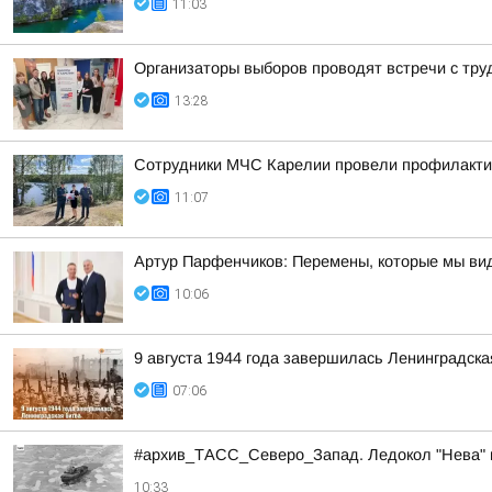
11:03
Организаторы выборов проводят встречи с тр
13:28
Сотрудники МЧС Карелии провели профилактич
11:07
Артур Парфенчиков: Перемены, которые мы ви
10:06
9 августа 1944 года завершилась Ленинградска
07:06
#архив_ТАСС_Северо_Запад. Ледокол "Нева" в
10:33