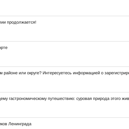
лии продолжается!
орте
ем районе или округе? Интересуетесь информацией о зарегистрир
щему гастрономическому путешествию: суровая природа этого жи
иков Ленинграда