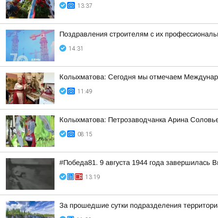
13:37
Поздравления строителям с их профессиональн
14:31
Колыхматова: Сегодня мы отмечаем Междунар
11:49
Колыхматова: Петрозаводчанка Арина Соловьев
08:15
#Победа81. 9 августа 1944 года завершилась 
13:19
За прошедшие сутки подразделения территориа