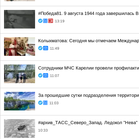
#Победа81. 9 августа 1944 года завершилась 
13:19
Колыхматова: Сегодня мы отмечаем Междунар
11:49
Сотрудники МЧС Карелии провели профилактич
11:07
За прошедшие сутки подразделения территориа
11:03
#архив_ТАСС_Северо_Запад. Ледокол "Нева" в
10:33