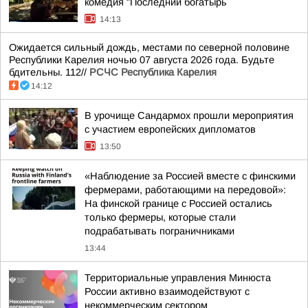
комедия "Последний богатырь
14:13
Ожидается сильный дождь, местами по северной половине
Республики Карелия ночью 07 августа 2026 года. Будьте
бдительны. 112//
РСЧС Республика Карелия
14:12
В урочище Сандармох прошли мероприятия
с участием европейских дипломатов
13:50
«Наблюдение за Россией вместе с финскими
фермерами, работающими на передовой»:
На финской границе с Россией остались
только фермеры, которые стали
подрабатывать пограничниками
13:44
Территориальные управления Минюста
России активно взаимодействуют с
некоммерческим сектором