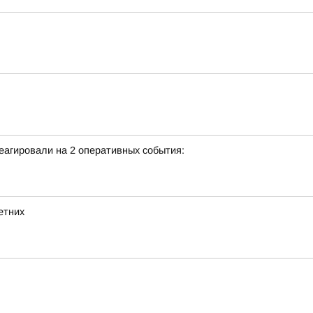
еагировали на 2 оперативных события:
етних