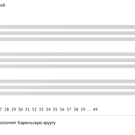
тей
7
28
29
30
31
32
33
34
35
36
37
38
39
...
49
сполнят Карельскую круугу