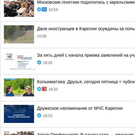
Московские генетики поделились с карельским
16:54
Двое иностранцев в Карелии осуждены за попы
16:38
За пять дней с начала приема заявлений на у
16:32
Колыхматова: Друзья, сегодня пятница = публи
16:32
Дружеское напоминание от МЧС Карелии
16:23
Артур Парфенчиков: В одном зале — ведущие г