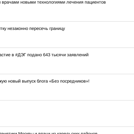
и врачами новыми технологиями лечения пациентов
тку незаконно пересечь границу
частие в #ДЭГ подано 643 тысячи заявлений
кую новый выпуск блога «Без посредников»!
енетики Москвы и врачи из карельских районов