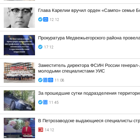
Глава Карелии вручил орден «Сампо» семье Б
12:12
Прокуратура Медвежьегорского района провела
17:12
Заместитель директора ФСИН России генерал-л
молодыми специалистами УИС
11:08
За прошедшие сутки подразделения территориа
11:45
В Петрозаводске выдающиеся специалисты стро
14:12