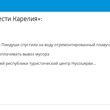
ести Карелия»:
лке Пиндуши спустили на воду отремонтированный плавуч
к оплачивать вывоз мусора
тей республики туристический центр Нуозъярви...