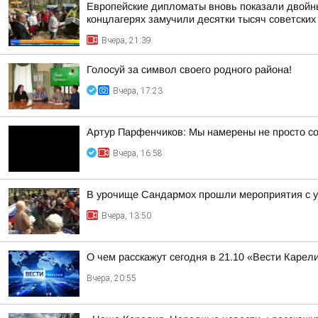
Европейские дипломаты вновь показали двойны
концлагерях замучили десятки тысяч советских
Вчера, 21:39
Голосуй за символ своего родного района!
Вчера, 17:23
Артур Парфенчиков: Мы намерены не просто со
Вчера, 16:58
В урочище Сандармох прошли мероприятия с у
Вчера, 13:50
О чем расскажут сегодня в 21.10 «Вести Карел
Вчера, 20:55