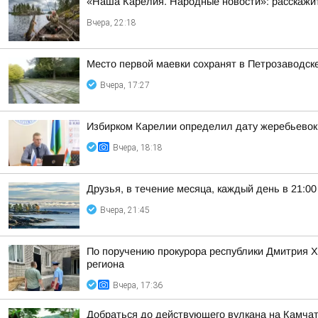
«Наша Карелия. Народные новости»: расскажит
Вчера, 22:18
Место первой маевки сохранят в Петрозаводск
Вчера, 17:27
Избирком Карелии определил дату жеребьевок
Вчера, 18:18
Друзья, в течение месяца, каждый день в 21:
Вчера, 21:45
По поручению прокурора республики Дмитрия 
региона
Вчера, 17:36
Добраться до действующего вулкана на Камчат