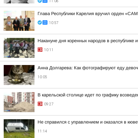
11:08
Глава Республики Карелия вручил орден «СА
10:57
Накануне дня коренных народов в республике и
10:11
Анна Долгарева: Как фотографируют еду девочк
10:05
В карельской столице идет по графику возвед
09:27
Не справился с управлением и оказался в кюве
11:14