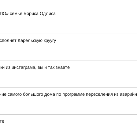
МПО» семье Бориса Одлиса
сполнят Карельскую круугу
и из инстаграма, вы и так знаете
ение самого большого дома по программе переселения из аварий
те