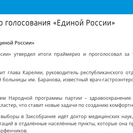
о голосования «Единой России»
диной России»
сии» утвердил итоги праймериз и проголосовал за т
вит глава Карелии, руководитель республиканского от
 больницы им. Баранова, известный врач-гастроэнтеро
 тем Народной программы партии – здравоохранение.
астер, что ставит новые задачи по созданию комфортн
а выборы в Заксобрание идёт доктор медицинских наук
таций в отдалённые населённые пункты, которые она пр
арфенчиков.