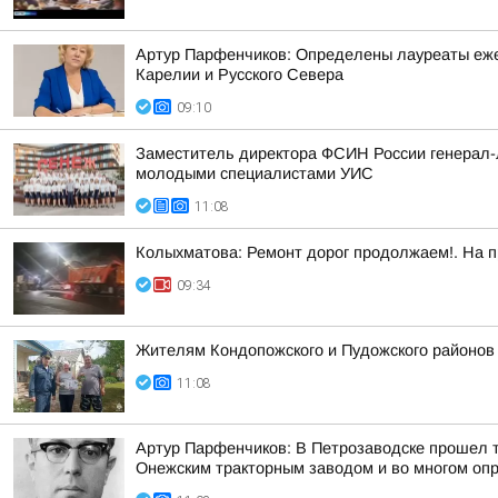
Артур Парфенчиков: Определены лауреаты ежег
Карелии и Русского Севера
09:10
Заместитель директора ФСИН России генерал-л
молодыми специалистами УИС
11:08
Колыхматова: Ремонт дорог продолжаем!. На п
09:34
Жителям Кондопожского и Пудожского районов
11:08
Артур Парфенчиков: В Петрозаводске прошел 
Онежским тракторным заводом и во многом опр