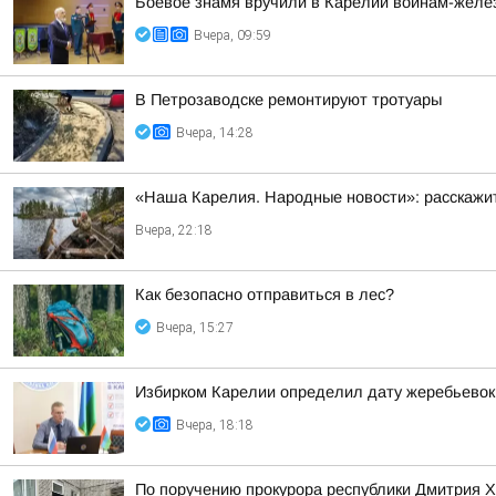
Боевое знамя вручили в Карелии воинам-жел
Вчера, 09:59
В Петрозаводске ремонтируют тротуары
Вчера, 14:28
«Наша Карелия. Народные новости»: расскажит
Вчера, 22:18
Как безопасно отправиться в лес?
Вчера, 15:27
Избирком Карелии определил дату жеребьевок
Вчера, 18:18
По поручению прокурора республики Дмитрия 