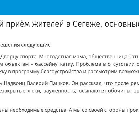
й приём жителей в Сегеже, основн
 решения следующие
Дворцу спорта. Многодетная мама, общественница Татья
ым объектам – бассейну, катку. Проблема в отсутстви
ожку в программу благоустройства и рассмотрим возможн
ь Надвоиц Валерий Пашков. Он расскзал, что после рем
незакрытые люки, зауженность, осыпаются обочины, з
ны необходимые средства. А мы со своей стороны прок