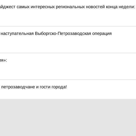
йджест самых интересных региональных новостей конца недели:
 наступательная Выборгско-Петрозаводская операция
ия»:
 петрозаводчане и гости города!
андидатов партии «Яблоко» Суд постановил, что первый финансо