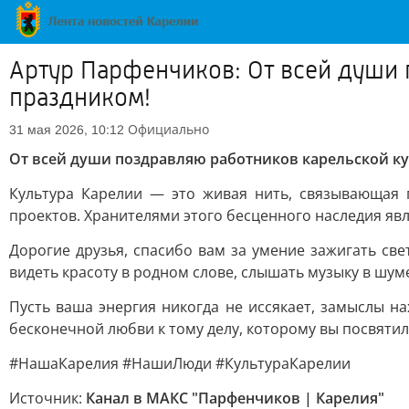
Артур Парфенчиков: От всей души
праздником!
Официально
31 мая 2026, 10:12
От всей души поздравляю работников карельской к
Культура Карелии — это живая нить, связывающая 
проектов. Хранителями этого бесценного наследия яв
Дорогие друзья, спасибо вам за умение зажигать све
видеть красоту в родном слове, слышать музыку в шуме
Пусть ваша энергия никогда не иссякает, замыслы на
бесконечной любви к тому делу, которому вы посвятил
#НашаКарелия #НашиЛюди #КультураКарелии
Источник:
Канал в МАКС "Парфенчиков | Карелия"