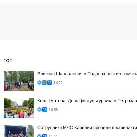
ТОП
Элиссан Шандалович в Паданах почтил память
16:22
Колыхматова: День физкультурника в Петрозав
16:58
Сотрудники МЧС Карелии провели профилакти
11:21