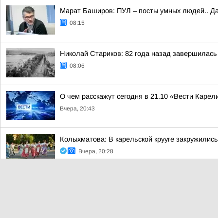
Марат Баширов: ПУЛ – посты умных людей.. Да
08:15
Николай Стариков: 82 года назад завершилась
08:06
О чем расскажут сегодня в 21.10 «Вести Карел
Вчера, 20:43
Колыхматова: В карельской крууге закружились
Вчера, 20:28
Суд в Карелии признал законной отмену регистрации списка к
СОЛОВЬЁВ
Вчера, 20:22