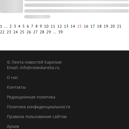
1
...
2
3
4
5
6
7
8
9
10
11
12
13
14
15
16
17
18
19
20
21
22
23
24
25
26
27
28
29
...
39
© Лента новостей Карелии
Email:
info@newskarelia.ru
О нас
Контакты
Редакционная политика
Политика конфиденциальности
Правила пользования сайтом
Архив