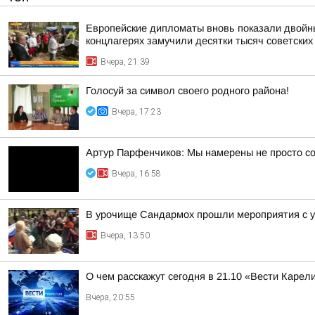
Европейские дипломаты вновь показали двойны
концлагерях замучили десятки тысяч советских
Вчера, 21:39
Голосуй за символ своего родного района!
Вчера, 17:23
Артур Парфенчиков: Мы намерены не просто со
Вчера, 16:58
В урочище Сандармох прошли мероприятия с у
Вчера, 13:50
О чем расскажут сегодня в 21.10 «Вести Карел
Вчера, 20:55