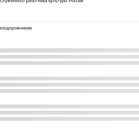
служенного работника культуры России
езнодорожникам