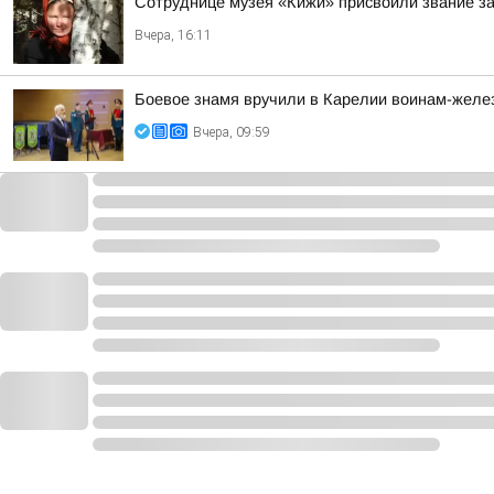
Сотруднице музея «Кижи» присвоили звание за
Вчера, 16:11
Боевое знамя вручили в Карелии воинам-жел
Вчера, 09:59