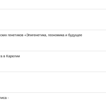
ких генетиков «Эпигенетика, геономика и будущее
га в Карелии
иса -