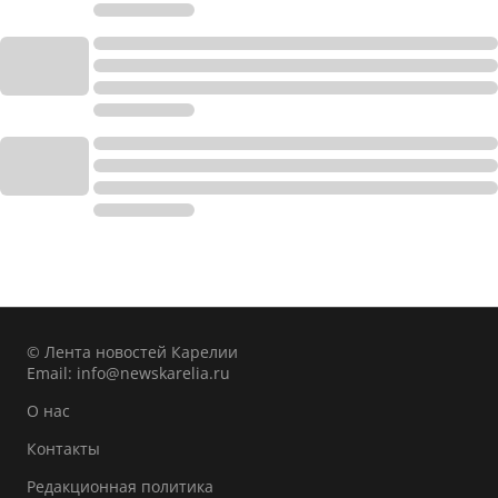
© Лента новостей Карелии
Email:
info@newskarelia.ru
О нас
Контакты
Редакционная политика