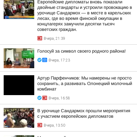
Европейские дипломаты вновь показали
двойные стандарты и устроили провокацию в
урочище Сандармох — в месте в карельских
лесах, где во время финской оккупации в
концлагерях замучили десятки тысяч
советских граждан.
Вчера, 21:39
Голосуй за символ своего родного района!
Вчера, 17:23
Артур Парфенчиков: Мы намерены не просто
сохранить, а развивать Олонецкий молочный
комбинат
Вчера, 16:58
В урочище Сандармох прошли мероприятия
с участием европейских дипломатов
Вчера, 13:50