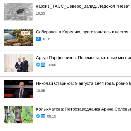
#архив_ТАСС_Северо_Запад. Ледокол "Нева" в
10:33
Собираясь в Карелию, приготовьтесь к настоя
10:11
Артур Парфенчиков: Перемены, которые мы ви
10:06
Николай Стариков: 9 августа 1944 года, ровно 
10:05
Колыхматова: Петрозаводчанка Арина Соловьев
08:15