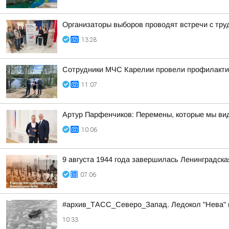
Организаторы выборов проводят встречи с тр
13:28
Сотрудники МЧС Карелии провели профилактич
11:07
Артур Парфенчиков: Перемены, которые мы ви
10:06
9 августа 1944 года завершилась Ленинградска
07:06
#архив_ТАСС_Северо_Запад. Ледокол "Нева" в
10:33