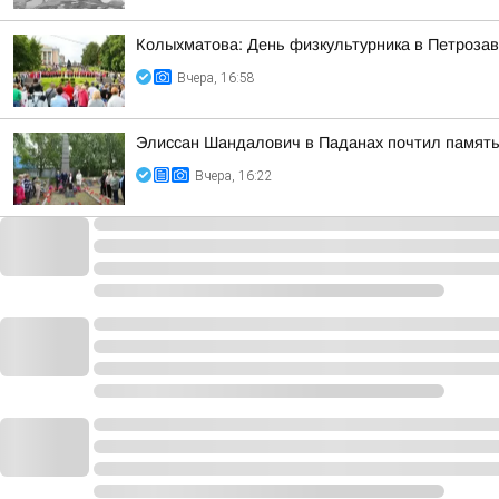
Колыхматова: День физкультурника в Петрозав
Вчера, 16:58
Элиссан Шандалович в Паданах почтил память
Вчера, 16:22