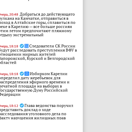
Добраться до действующего
Вчера, 20:48
вулкана на Камчатке, отправиться в
поход в Алтайские горы, сплавиться по
реке в Карелию — все больше россиян
этим летом предпочитают пляжному
отдыху экстремальный
Следователи СК России
Вчера, 18:18
будут расследовать преступления ВФУ в
отношении мирных жителей
Запорожской, Курской и Белгородской
областей
Избирком Карелии
Вчера, 18:18
определил дату жеребьевок для
распределения эфирного времени и
печатной площади на выборах в
Государственную Думу Российской
Федерации
Глава ведомства поручил
Вчера, 18:12
представить доклад о ходе
расследования уголовного дела по
факту нарушения жилищных прав
граждан в Республике Карелия