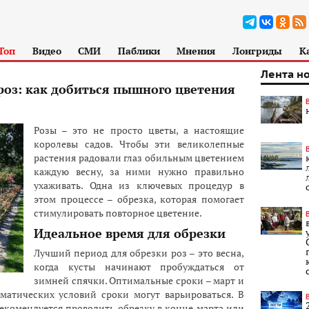
Топ
Видео
СМИ
Паблики
Мнения
Лонгриды
К
Лента н
роз: как добиться пышного цветения
Розы – это не просто цветы, а настоящие
королевы садов. Чтобы эти великолепные
растения радовали глаз обильным цветением
каждую весну, за ними нужно правильно
ухаживать. Одна из ключевых процедур в
этом процессе – обрезка, которая помогает
стимулировать повторное цветение.
Идеальное время для обрезки
Лучший период для обрезки роз – это весна,
когда кусты начинают пробуждаться от
зимней спячки. Оптимальные сроки – март и
матических условий сроки могут варьироваться. В
рекомендуется проводить обрезку в конце марта или