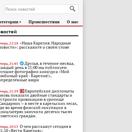
атегории
Происшествия
О нас
►
овостей
«Наша Карелия. Народные
Вчера, 22:18
новости»: расскажите о своём улове
Друзья, в течение месяца,
Вчера, 21:45
каждый день в 21:00 мы публикуем
лучшие фотографии конкурса «Мой
любимый край - Карелия!»,
определённые жюри
Европейские дипломаты
Вчера, 21:39
вновь показали двойные стандарты и
устроили провокацию в урочище
Сандармох — в месте в карельских лесах,
где во время финской оккупации в
концлагерях замучили десятки тысяч
советских граждан.
О чем расскажут сегодня в
Вчера, 20:55
21.10 «Вести Карелия»: