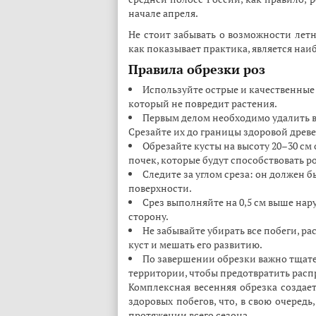
начале апреля.
Не стоит забывать о возможности летн
как показывает практика, является на
Правила обрезки роз
Используйте острые и качественные
который не повредит растения.
Первым делом необходимо удалить в
Срезайте их до границы здоровой древ
Обрезайте кусты на высоту 20–30 см 
почек, которые будут способствовать р
Следите за углом среза: он должен 
поверхности.
Срез выполняйте на 0,5 см выше нар
сторону.
Не забывайте убирать все побеги, ра
куст и мешать его развитию.
По завершении обрезки важно тщател
территории, чтобы предотвратить расп
Комплексная весенняя обрезка создае
здоровых побегов, что, в свою очеред
протяжении всего сезона.