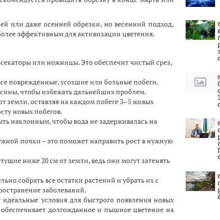
ей или даже осенней обрезки, но весенний подход,
иболее эффективным для активизации цветения.
 секаторы или ножницы. Это обеспечит чистый срез,
се поврежденные, усохшие или больные побеги.
есины, чтобы избежать дальнейших проблем.
от земли, оставляя на каждом побеге 3–5 живых
осту новых побегов.
быть наклонным, чтобы вода не задерживалась на
ужной почки – это поможет направить рост в нужную
стущие ниже 20 см от земли, ведь они могут затенять
ьно собрать все остатки растений и убрать их с
ространение заболеваний.
т идеальные условия для быстрого появления новых
ь, обеспечивает долгожданное и пышное цветение на