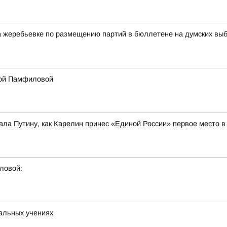
жеребьевке по размещению партий в бюллетене на думских выбор
лой Памфиловой
ла Путину, как Карелин принес «Единой России» первое место 
ловой:
альных учениях