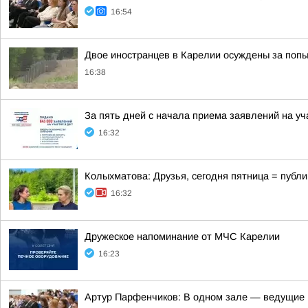
16:54
Двое иностранцев в Карелии осуждены за попы
16:38
За пять дней с начала приема заявлений на у
16:32
Колыхматова: Друзья, сегодня пятница = публи
16:32
Дружеское напоминание от МЧС Карелии
16:23
Артур Парфенчиков: В одном зале — ведущие г