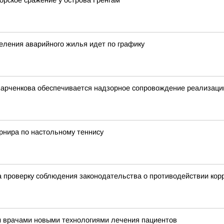
орское сражение у острова Гренгам
еления аварийного жилья идет по графику
Харченкова обеспечивается надзорное сопровождение реализации
урнира по настольному теннису
 проверку соблюдения законодательства о противодействии кор
и врачами новыми технологиями лечения пациентов