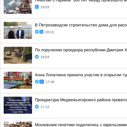
Николай Стариков: 306 лет назад произошло м
19:03
В Петрозаводске строительство дома для расс
18:10
По поручению прокурора республики Дмитрия 
18:04
Анна Лопаткина приняла участие в открытии т
17:49
Прокуратура Медвежьегорского района провела
17:12
Московские генетики поделились с карельским