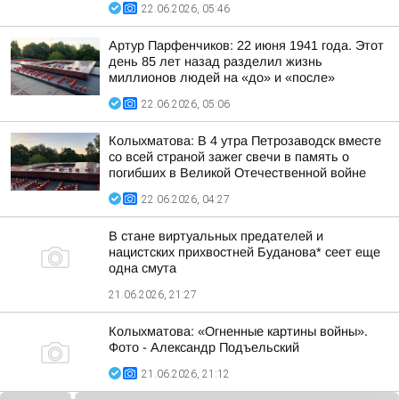
22.06.2026, 05:46
Артур Парфенчиков: 22 июня 1941 года. Этот
день 85 лет назад разделил жизнь
миллионов людей на «до» и «после»
22.06.2026, 05:06
Колыхматова: В 4 утра Петрозаводск вместе
со всей страной зажег свечи в память о
погибших в Великой Отечественной войне
22.06.2026, 04:27
В стане виртуальных предателей и
нацистских прихвостней Буданова* сеет еще
одна смута
21.06.2026, 21:27
Колыхматова: «Огненные картины войны».
Фото - Александр Подъельский
21.06.2026, 21:12